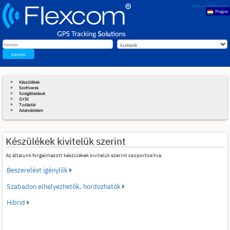
ugrás a tartalomhoz
Magyar
English
Keresés
Készülékek
Szoftverek
Szolgáltatások
GYIK
Tudástár
Adatvédelem
Készülékek kivitelük szerint
Az általunk forgalmazott készülékek kivitelük szerint csoportosítva.
Beszerelést igénylők
Szabadon elhelyezhetők, hordozhatók
Hibrid