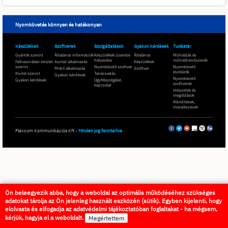
Nyomkövetés könnyen és hatékonyan
Készülékek
Szoftverek
Szolgáltatások
Gyakori kérdések
Tudástár
Gyártók szerint
Általános információk
Készülékek üzembe
Általános
Műholdak és
helyezése
műholdrendszerek
Felhasználási terület
Asztali alkalmazás
Készülékek
szerint
Nyomkövető szoftver
Nyomkövető
Mobil alkalmazás
Szoftver
eszközök
Kivitel szerint
Tanácsadás
Gyakori kérdések
Nyomkövető
Gyakori kérdések
Ügyfélszolgálat,
szoftverek
kapcsolat
Helyzetek és
megoldások
Rövidítések,
mozaikszavak
Flexcom Kommunikációs Kft -
Minden jog fenntartva
Ön beleegyezik abba, hogy a weboldal az optimális működéséhez szükséges
adatokat tárolja az Ön jelenleg használt eszközén (sütik). Egyben kijelenti, hogy
elolvasta és elfogadja az adatvédelmi tájékoztatóban foglaltakat - ha mégsem,
kérjük, hagyja el a weboldalt.
Megértettem