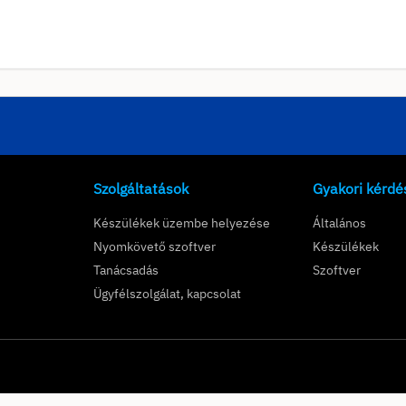
Szolgáltatások
Gyakori kérdé
Készülékek üzembe helyezése
Általános
Nyomkövető szoftver
Készülékek
Tanácsadás
Szoftver
Ügyfélszolgálat, kapcsolat