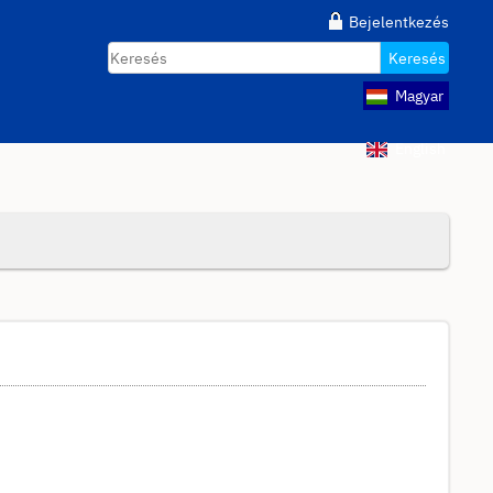
Bejelentkezés
Keresés
Magyar
English