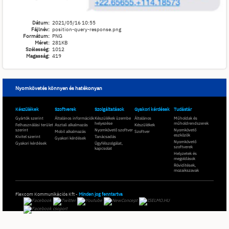
Dátum:
2021/05/16 10:55
Fájlnév:
position-query-response.png
Formátum:
PNG
Méret:
281KB
Szélesség:
1012
Magasság:
419
Nyomkövetés könnyen és hatékonyan
Készülékek
Szoftverek
Szolgáltatások
Gyakori kérdések
Tudástár
Gyártók szerint
Általános információk
Készülékek üzembe
Általános
Műholdak és
helyezése
műholdrendszerek
Felhasználási terület
Asztali alkalmazás
Készülékek
szerint
Nyomkövető szoftver
Nyomkövető
Mobil alkalmazás
Szoftver
eszközök
Kivitel szerint
Tanácsadás
Gyakori kérdések
Nyomkövető
Gyakori kérdések
Ügyfélszolgálat,
szoftverek
kapcsolat
Helyzetek és
megoldások
Rövidítések,
mozaikszavak
Flexcom Kommunikációs Kft -
Minden jog fenntartva