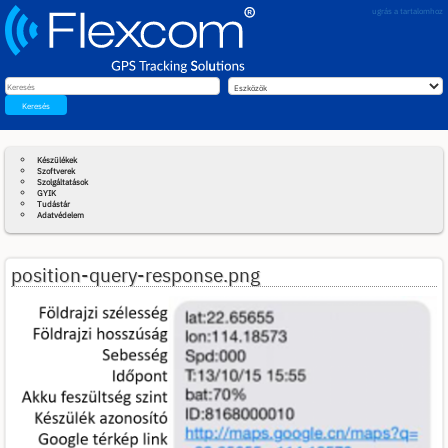
ugrás a tartalomhoz
Keresés
Készülékek
Szoftverek
Szolgáltatások
GYIK
Tudástár
Adatvédelem
position-query-response.png